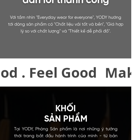
dẫn lối thành công
Với tầm nhìn "Everyday wear for everyone", YODY hướng
tới dòng sản phẩm có "Chất liệu vải tốt và bền", "Giá hợp
lý so với chất lượng" và "Thiết kế dễ phối đồ".
k Good . Feel Good
KHỐI
SẢN PHẨM
Tại YODY, Phòng Sản phẩm là nơi những ý tưởng
thời trang bắt đầu hành trình của mình - từ bản